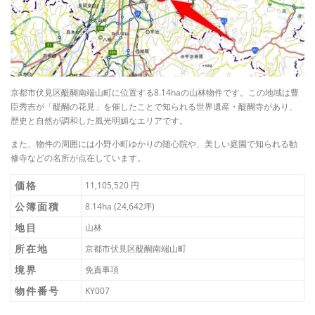
京都市伏見区醍醐南端山町に位置する8.14haの山林物件です。この地域は豊
臣秀吉が「醍醐の花見」を催したことで知られる世界遺産・醍醐寺があり、
歴史と自然が調和した風光明媚なエリアです。
また、物件の周囲には小野小町ゆかりの随心院や、美しい庭園で知られる勧
修寺などの名所が点在しています。
価格
11,105,520 円
公簿面積
8.14ha (24,642坪)
地目
山林
所在地
京都市伏見区醍醐南端山町
境界
免責事項
物件番号
KY007