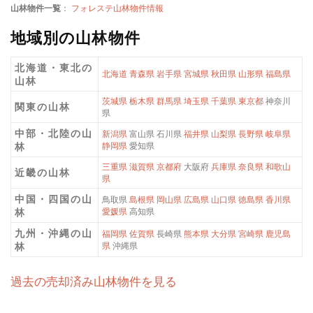
山林物件一覧
：
フォレステ山林物件情報
地域別の山林物件
北海道・東北の
北海道
青森県
岩手県
宮城県
秋田県
山形県
福島県
山林
茨城県
栃木県
群馬県
埼玉県
千葉県
東京都
神奈川
関東の山林
県
中部・北陸の山
新潟県
富山県 石川県
福井県
山梨県
長野県
岐阜県
林
静岡県
愛知県
三重県
滋賀県
京都府
大阪府
兵庫県
奈良県
和歌山
近畿の山林
県
中国・四国の山
鳥取県
島根県
岡山県
広島県
山口県
徳島県
香川県
林
愛媛県
高知県
九州・沖縄の山
福岡県
佐賀県
長崎県
熊本県
大分県
宮崎県
鹿児島
林
県
沖縄県
過去の売却済み山林物件を見る