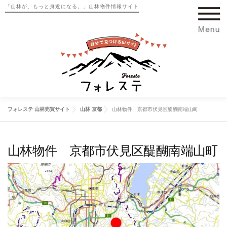
コ
「山林が、もっと身近になる。」山林物件情報サイト
ン
テ
ン
ツ
へ
ス
キ
ッ
プ
フォレステ 山林売買サイト
山林 京都
山林物件 京都市伏見区醍醐南端山町
山林物件 京都市伏見区醍醐南端山町