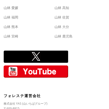
山林 愛媛
山林 高知
山林 福岡
山林 佐賀
山林 熊本
山林 大分
山林 宮崎
山林 鹿児島
フォレステ運営会社
株式会社 YAS (山いちばグループ)
〒600-8815