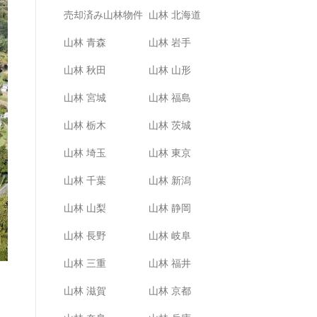
売却済み山林物件
山林 北海道
山林 青森
山林 岩手
山林 秋田
山林 山形
山林 宮城
山林 福島
山林 栃木
山林 茨城
山林 埼玉
山林 東京
山林 千葉
山林 新潟
山林 山梨
山林 静岡
山林 長野
山林 岐阜
山林 三重
山林 福井
山林 滋賀
山林 京都