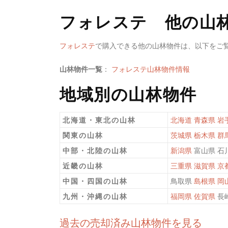
フォレステ 他の山
フォレステ
で購入できる他の山林物件は、以下をご
山林物件一覧
：
フォレステ山林物件情報
地域別の山林物件
北海道・東北の山林
北海道
青森県
岩
関東の山林
茨城県
栃木県
群
中部・北陸の山林
新潟県
富山県 石
近畿の山林
三重県
滋賀県
京
中国・四国の山林
鳥取県
島根県
岡
九州・沖縄の山林
福岡県
佐賀県
長
過去の売却済み山林物件を見る