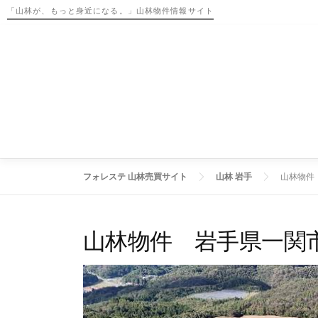
コ
「山林が、もっと身近になる。」山林物件情報サイト
ン
テ
ン
ツ
へ
ス
キ
ッ
プ
フォレステ 山林売買サイト
山林 岩手
山林物件
山林物件 岩手県一関